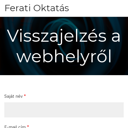
Ugrás
Ferati Oktatás
a
tartalomra
Visszajelzés a
webhelyről
Saját név
E-mail cím