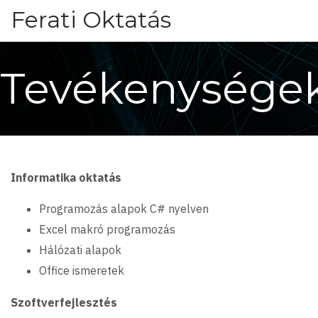
Ugrás
Ferati Oktatás
a
tartalomra
Tevékenysége
Informatika oktatás
Programozás alapok C# nyelven
Excel makró programozás
Hálózati alapok
Office ismeretek
Szoftverfejlesztés